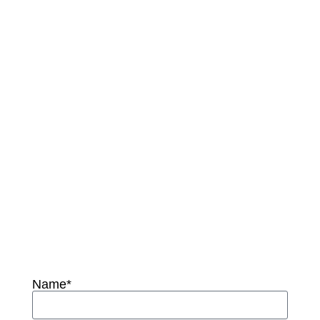
Fachkräfte?
Kontaktieren
Sie uns –
wir sind
gerne für
Sie da!
Name*