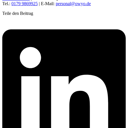
Tel.:
0179 9869925
| E-Mail:
personal@owyo.de
Teile den Beitrag