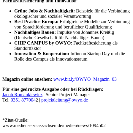
Fachkräftesicherung und Innovatio
n:
Grüne Jobs & Nachhaltigkeit:
Beispiele für die Verbindung
ökologischer und sozialer Verantwortung
Best Practice Europa:
Erfolgreiche Modelle zur Verbindung
von Sprachförderung und beruflicher Qualifizierung
Nachhaltiges Bauen:
Impulse von Johannes Kreißig
(Deutsche Gesellschaft für Nachhaltiges Bauen)
CHIP CAMPUS by OWYO:
Fachkräftesicherung als
Standortfaktor
Innovation & Kooperation:
Infineon Startup Day und die
Rolle des Campus als Innovationsraum
Magazin online ansehen:
www.bit.ly/OWYO_Magazin_03
Für eine gedruckte Ausgabe oder bei Rückfragen:
Jacob Romankiewicz
| Senior Project Manager
Tel.
0351 877004
2 |
projektleitung@owyo.de
*Zitat-Quelle:
www.medienservice.sachsen.de/medien/news/1094502