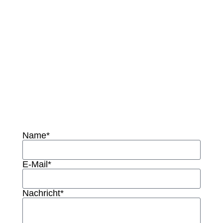
Sie uns –
wir sind
gerne für
Sie da!
Name*
E-Mail*
Nachricht*