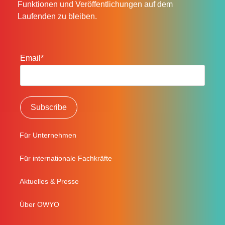
Funktionen und Veröffentlichungen auf dem
Laufenden zu bleiben.
Email*
Für Unternehmen
Für internationale Fachkräfte
Aktuelles & Presse
Über OWYO